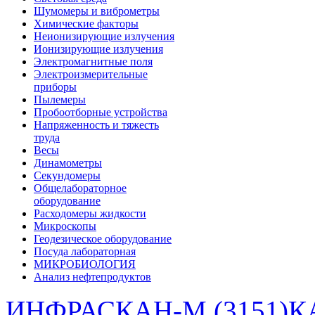
Шумомеры и виброметры
Химические факторы
Неионизирующие излучения
Ионизирующие излучения
Электромагнитные поля
Электроизмерительные
приборы
Пылемеры
Пробоотборные устройства
Напряженность и тяжесть
труда
Весы
Динамометры
Секундомеры
Общелабораторное
оборудование
Расходомеры жидкости
Микроскопы
Геодезическое оборудование
Посуда лабораторная
МИКРОБИОЛОГИЯ
Анализ нефтепродуктов
ИНФРАСКАН-М (3151)
К