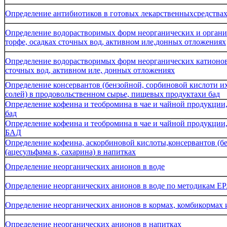
Определение антибиотиков в готовых лекарственныхсредствах
Определение водорастворимых форм неорганических и органич
торфе, осадках сточных вод, активном иле,донных отложениях
Определение водорастворимых форм неорганических катионов в
сточных вод, активном иле, донных отложениях
Определение консервантов (бензойной, сорбиновой кислоти их 
солей) в продовольственном сырье, пищевых продуктахи бад
Определение кофеина и теобромина в чае и чайной продукции, 
бад
Определение кофеина и теобромина в чае и чайной продукции, 
БАД
Определение кофеина, аскорбиновой кислоты,консервантов (бе
(ацесульфама к, сахарина) в напитках
Определение неорганических анионов в воде
Определение неорганических анионов в воде по методикам E
Определение неорганических анионов в кормах, комбикормах и
Определение неорганических анионов в напитках