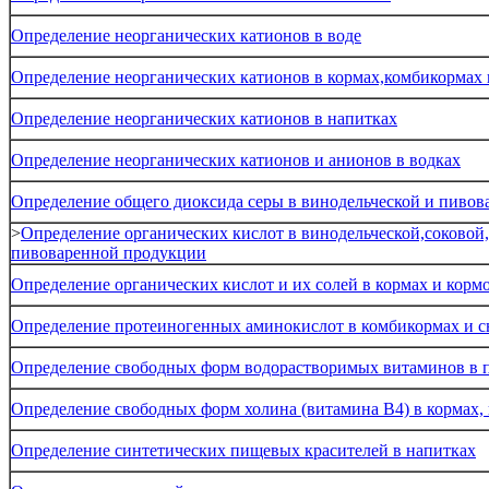
Определение неорганических катионов в воде
Определение неорганических катионов в кормах,комбикормах и
Определение неорганических катионов в напитках
Определение неорганических катионов и анионов в водках
Определение общего диоксида серы в винодельческой и пиво
>
Определение органических кислот в винодельческой,соковой,
пивоваренной продукции
Определение органических кислот и их солей в кормах и корм
Определение протеиногенных аминокислот в комбикормах и с
Определение свободных форм водорастворимых витаминов в 
Определение свободных форм холина (витамина B4) в кормах,
Определение синтетических пищевых красителей в напитках