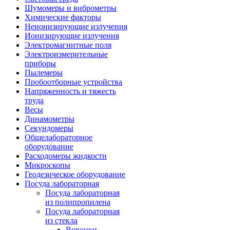
Шумомеры и виброметры
Химические факторы
Неионизирующие излучения
Ионизирующие излучения
Электромагнитные поля
Электроизмерительные
приборы
Пылемеры
Пробоотборные устройства
Напряженность и тяжесть
труда
Весы
Динамометры
Секундомеры
Общелабораторное
оборудование
Расходомеры жидкости
Микроскопы
Геодезическое оборудование
Посуда лабораторная
Посуда лабораторная
из полипропилена
Посуда лабораторная
из стекла
Воронки